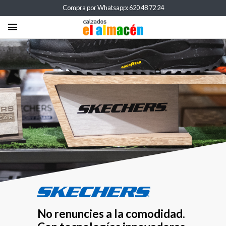
Compra por Whatsapp: 620 48 72 24
menu
No renuncies a la comodidad.